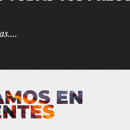
s....
AMOS EN
ENTES