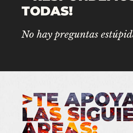
TODAS!
No hay preguntas estúpida
>TE APOY
LAS SIGUI
ÁREAS: